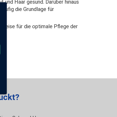
t und Haar gesund. Darüber hinaus
häufig die Grundlage für
nweise für die optimale Pflege der
uckt?