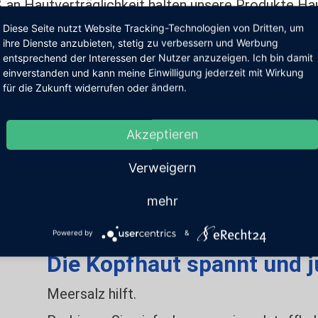
an Hautverträglichkeit halten unsere Produkte Hau
vor allem in dermatologischen Kliniken und Praxen 
Diese Seite nutzt Website Tracking-Technologien von Dritten, um
ihre Dienste anzubieten, stetig zu verbessern und Werbung
entsprechend der Interessen der Nutzer anzuzeigen. Ich bin damit
 Sebexol-Produkte kennen und erhalten wertvolle Hi
einverstanden und kann meine Einwilligung jederzeit mit Wirkung
für die Zukunft widerrufen oder ändern.
n Produkten
Akzeptieren
Verweigern
mehr
Powered by
&
Die Kopfhaut spannt und j
Meersalz hilft.