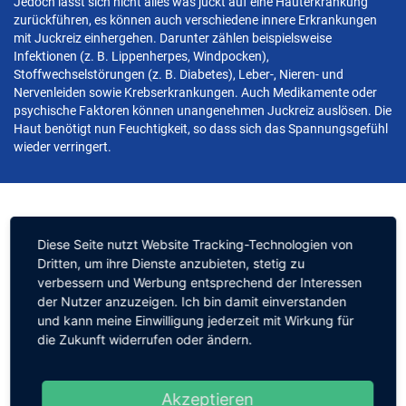
Jedoch lässt sich nicht alles was juckt auf eine Hauterkrankung
zurückführen, es können auch verschiedene innere Erkrankungen
mit Juckreiz einhergehen. Darunter zählen beispielsweise
Infektionen (z. B. Lippenherpes, Windpocken),
Stoffwechselstörungen (z. B. Diabetes), Leber-, Nieren- und
Nervenleiden sowie Krebserkrankungen. Auch Medikamente oder
psychische Faktoren können unangenehmen Juckreiz auslösen. Die
Haut benötigt nun Feuchtigkeit, so dass sich das Spannungsgefühl
wieder verringert.
Diese Seite nutzt Website Tracking-Technologien von
PASSENDE PRODUKTE
Dritten, um ihre Dienste anzubieten, stetig zu
verbessern und Werbung entsprechend der Interessen
der Nutzer anzuzeigen. Ich bin damit einverstanden
und kann meine Einwilligung jederzeit mit Wirkung für
Sebexol
Lotio cum urea 5
Sebexol
Creme intens
die Zukunft widerrufen oder ändern.
%
PUR
die Pflege trockener Haut
die Pflege anspruchsvoller
Haut
Akzeptieren
ohne Parfüm