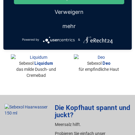
Verweigern
Sebexol
S+T
Sebexol
Haarwasser
das Spezial-Shampoo bei
bei Juckreiz und
mehr
Schuppen
Spannungsgefühl der
Kopfhaut
Powered by
&
ohne Parfüm
Sebexol
Liquidum
Sebexol
Deo
das milde Dusch- und
für empfindliche Haut
Cremebad
Die Kopfhaut spannt und
juckt?
Meersalz hilft.
Probieren Sie einfach unser