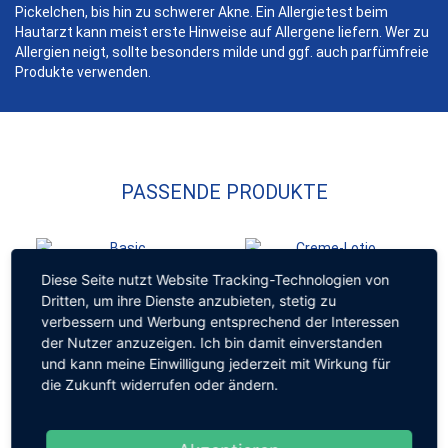
Pickelchen, bis hin zu schwerer Akne. Ein Allergietest beim
Hautarzt kann meist erste Hinweise auf Allergene liefern. Wer zu
Allergien neigt, sollte besonders milde und ggf. auch parfümfreie
Produkte verwenden.
PASSENDE PRODUKTE
Sebexol
Basic
Sebexol
Creme-Lotio
Diese Seite nutzt Website Tracking-Technologien von
die Pflege allergischer
die Pflege empfindlicher
Dritten, um ihre Dienste anzubieten, stetig zu
Haut
Haut
verbessern und Werbung entsprechend der Interessen
ohne Parfüm
der Nutzer anzuzeigen. Ich bin damit einverstanden
und kann meine Einwilligung jederzeit mit Wirkung für
die Zukunft widerrufen oder ändern.
Sebexol
Creme intens
Sebexol
N+
PUR
das milde Shampoo für
die Pflege
die ganze Familie