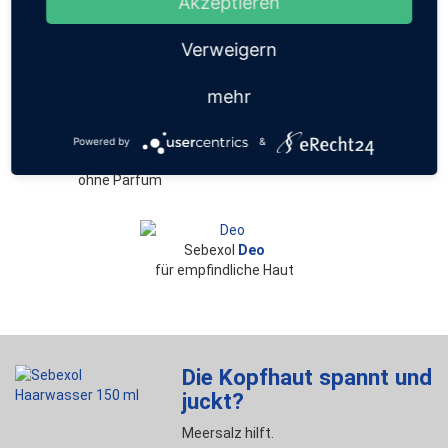
Akzeptieren
anspruchsvoller Haut
ohne Parfüm
ohne Parfüm
Verweigern
mehr
Sebexol
Haarwasser
Sebexol
Liquidum
bei Juckreiz und
das milde Dusch- und
Spannungsgefühl der
Cremebad
Powered by
&
Kopfhaut
ohne Parfüm
Sebexol
Deo
für empfindliche Haut
Die Kopfhaut spannt und
juckt?
Meersalz hilft.