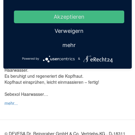
die Pflege anspruchsvoller Haut
ohne Parfüm
Akzeptieren
Die Kopfhaut spannt und
Verweigern
juckt?
mehr
Meersalz hilft.
Powered by
&
Probieren Sie einfach unser mineralstoffhaltiges Sebexol
Haarwasser.
Es beruhigt und regeneriert die Kopfhaut.
Kopfhaut einsprühen, leicht einmassieren – fertig!
Sebexol Haarwasser…
mehr...
© DEVESA Dr. Reingraber GmbH & Co. Vertriebs-KG · D-18311