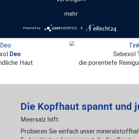
Sebexol
N+
das milde Shampoo für die ganze Familie
mehr
ohne Parfüm
Powered by
&
xol
Deo
Sebexol
ndliche Haut
die porentiefe Reinigu
Die Kopfhaut spannt und j
Meersalz hilft.
Probieren Sie einfach unser mineralstoffha