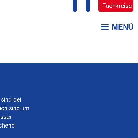
Fachkreise
MENÜ
Toggle
navigation
sind bei
uch sind um
esser
ichend