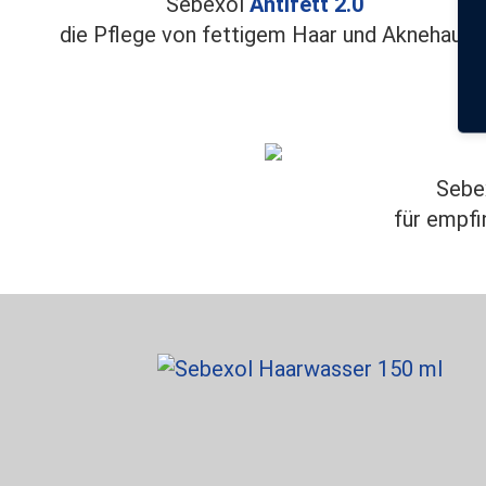
Sebexol
Antifett 2.0
die Pflege von fettigem Haar und Aknehaut
Sebe
für empfi