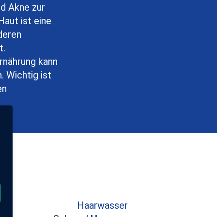
nd Akne zur
Haut ist eine
nderen
t.
nährung kann
. Wichtig ist
en